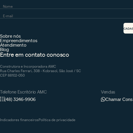
CADA
Sobre nós
Empreendimentos
Atendimento
Blog
Entre em contato conosco
Construtora e Incorporadora AMC
Rua Charles Ferrari, 308 - Kobrasol, São José / SC
CEP 88102-050
Telefone Escritório AMC
Vendas
(48) 3246-9906
Chamar Consu
Indicadores financeiros
Política de privacidade