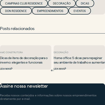
CAMPINAS CLUB RESIDENCE
DECORAÇÃO
DICAS
DON RESIDENCE
EMPREENDIMENTOS
EVENTOS
Posts relacionados
AMC CONSTRUTORA
DECORAÇÃO
Dicas de itens de decoração para o
Home office: 5 dicas para repaginar
inverno: elegantes e funcionais
seu ambiente de trabalho e aumentar
a produtividade
LEIA MAIS
LEIA MAIS
Assine nossa newsletter
Receba nossos conteúdos e informações sobre nossos empreendimentos
diretamente por e-mail.