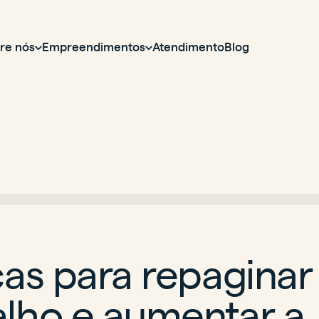
re nós
Empreendimentos
Atendimento
Blog
cas para repaginar
alho e aumentar a