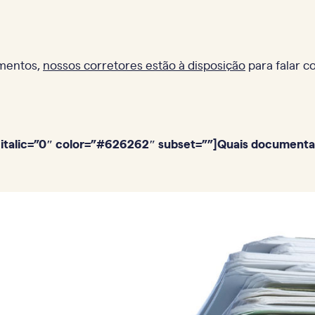
imentos,
nossos corretores estão à disposição
para falar c
italic=”0″ color=”#626262″ subset=””]Quais documentaç