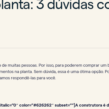
lanta: 3 dúvidas 
onho de muitas pessoas. Por isso, para poderem comprar 
entos na planta. Sem dúvida, essa é uma ótima opção. Po
vamos respondê-las para você.
italic=”0″ color=”#626262″ subset=””]A construtora é d