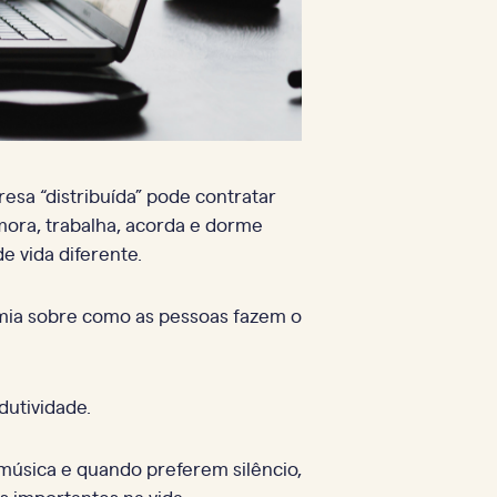
sa “distribuída” pode contratar
mora, trabalha, acorda e dorme
 vida diferente.
omia sobre como as pessoas fazem o
utividade.
música e quando preferem silêncio,
s importantes na vida.