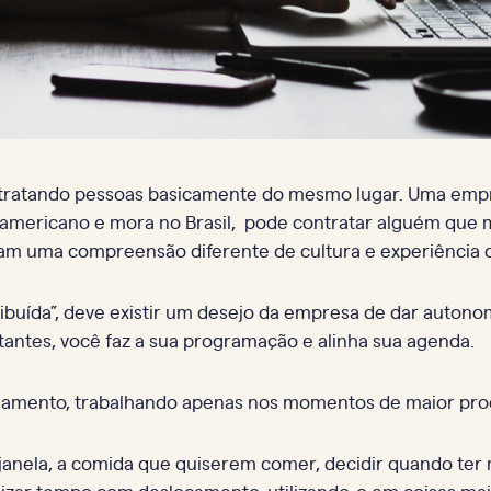
ntratando pessoas basicamente do mesmo lugar. Uma empre
 americano e mora no Brasil, pode contratar alguém que 
m uma compreensão diferente de cultura e experiência de
ribuída”, deve existir um desejo da empresa de dar auton
tantes, você faz a sua programação e alinha sua agenda.
iamento, trabalhando apenas nos momentos de maior prod
janela, a comida que quiserem comer, decidir quando ter 
izar tempo com deslocamento, utilizando-o em coisas mai