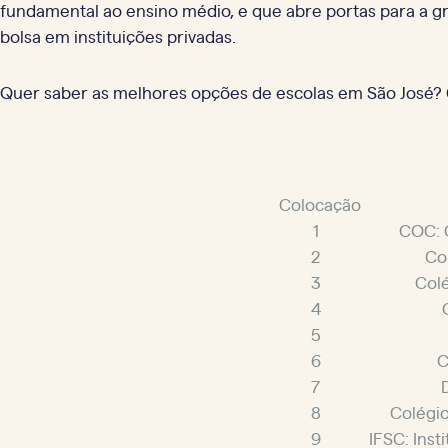
fundamental ao ensino médio, e que abre portas para a gr
bolsa em instituições privadas.
Quer saber as melhores opções de escolas em São José? 
Colocação
1
COC: 
2
Co
3
Col
4
5
6
C
7
8
Colégio
9
IFSC: Insti