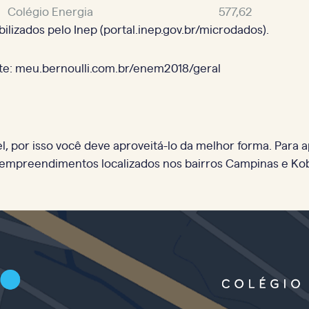
Colégio Energia
577,62
ilizados pelo Inep (portal.inep.gov.br/microdados).
te: meu.bernoulli.com.br/enem2018/geral
 por isso você deve aproveitá-lo da melhor forma. Para a
empreendimentos localizados nos bairros Campinas e Kobr