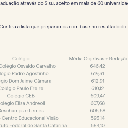
aduação através do Sisu, aceito em mais de 60 universida
Confira a lista que preparamos com base no resultado do
Colégio
Média Objetivas + Redaçã
Colégio Osvaldo Carvalho
646,42
légio Padre Agostinho
619,31
égio Dom Jaime Câmara
612,91
Colégio Paulo Freire
610,12
Colégio CEB
609,47
olégio Elisa Andreoli
607,68
Deschamps e Lemes
606,68
 Centro Educacional Visão
593,14
tuto Federal de Santa Catarina
584,10