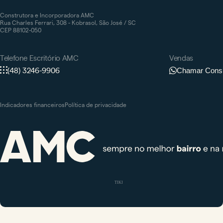
Construtora e Incorporadora AMC
Rua Charles Ferrari, 308 - Kobrasol, São José / SC
CEP 88102-050
Telefone Escritório AMC
Vendas
(48) 3246-9906
Chamar Consu
Indicadores financeiros
Política de privacidade