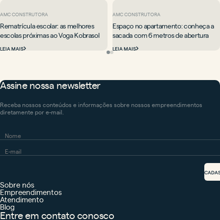
AMC CONSTRUTORA
AMC CONSTRUTORA
Rematrícula escolar: as melhores
Espaço no apartamento: conheça a
escolas próximas ao Voga Kobrasol
sacada com 6 metros de abertura
LEIA MAIS
LEIA MAIS
Assine nossa newsletter
Receba nossos conteúdos e informações sobre nossos empreendimentos
diretamente por e-mail.
CADA
Sobre nós
Empreendimentos
Atendimento
Blog
Entre em contato conosco