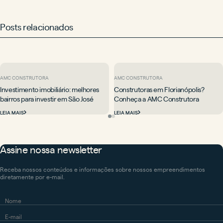
Posts relacionados
AMC CONSTRUTORA
AMC CONSTRUTORA
Investimento imobiliário: melhores
Construtoras em Florianópolis?
bairros para investir em São José
Conheça a AMC Construtora
LEIA MAIS
LEIA MAIS
Assine nossa newsletter
Receba nossos conteúdos e informações sobre nossos empreendimentos
diretamente por e-mail.