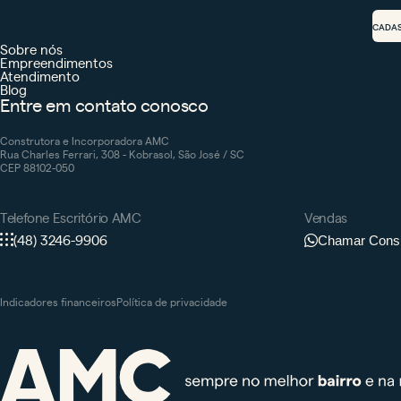
CADA
Sobre nós
Empreendimentos
Atendimento
Blog
Entre em contato conosco
Construtora e Incorporadora AMC
Rua Charles Ferrari, 308 - Kobrasol, São José / SC
CEP 88102-050
Telefone Escritório AMC
Vendas
(48) 3246-9906
Chamar Consu
Indicadores financeiros
Política de privacidade