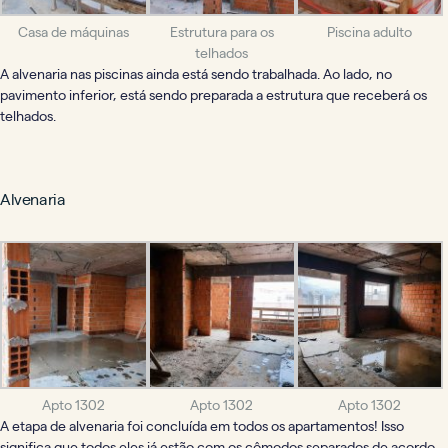
Casa de máquinas
Estrutura para os
Piscina adulto
telhados
A alvenaria nas piscinas ainda está sendo trabalhada. Ao lado, no
pavimento inferior, está sendo preparada a estrutura que receberá os
telhados.
Alvenaria
Apto 1302
Apto 1302
Apto 1302
A etapa de alvenaria foi concluída em todos os apartamentos! Isso
significa que todos eles já estão com os cômodos separados de acordo