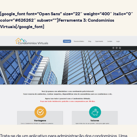
[google_font font=”Open Sans” size=”22″ weight=”400″ italic=”0″
color=”#626262″ subset=””]Ferramenta 3: Condomínios
Virtuais[/google_font]
Trata-se de um aplicativo para
administração dos condomínios. Uma