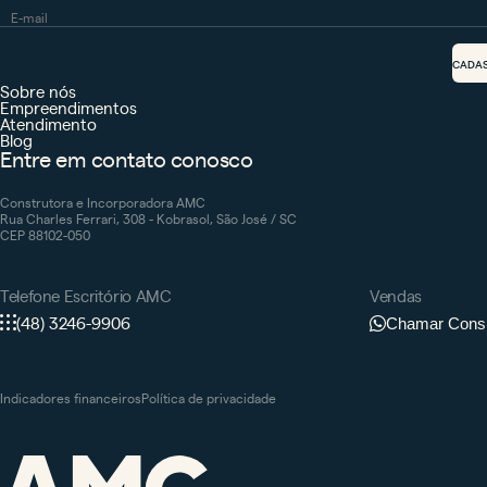
CADA
Sobre nós
Empreendimentos
Atendimento
Blog
Entre em contato conosco
Construtora e Incorporadora AMC
Rua Charles Ferrari, 308 - Kobrasol, São José / SC
CEP 88102-050
Telefone Escritório AMC
Vendas
(48) 3246-9906
Chamar Consu
Indicadores financeiros
Política de privacidade