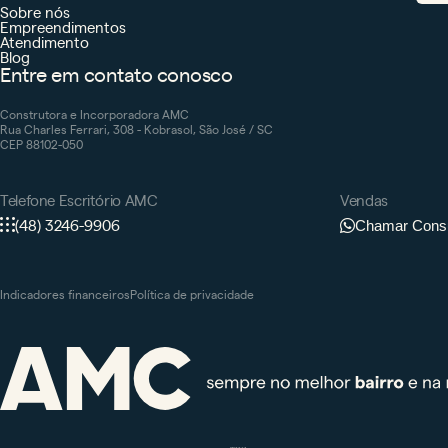
Sobre nós
Empreendimentos
Atendimento
Blog
Entre em contato conosco
Construtora e Incorporadora AMC
Rua Charles Ferrari, 308 - Kobrasol, São José / SC
CEP 88102-050
Telefone Escritório AMC
Vendas
(48) 3246-9906
Chamar Consu
Indicadores financeiros
Política de privacidade