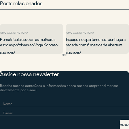
Posts relacionados
AMC CONSTRUTORA
AMC CONSTRUTORA
Rematrícula escolar: as melhores
Espaço no apartamento: conheça a
escolas próximas ao Voga Kobrasol
sacada com 6 metros de abertura
LEIA MAIS
LEIA MAIS
Assine nossa newsletter
Receba nossos conteúdos e informações sobre nossos empreendimentos
diretamente por e-mail.
CADA