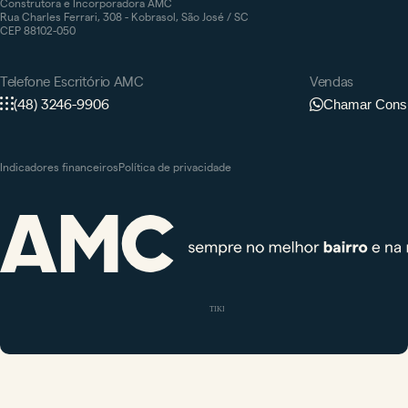
Construtora e Incorporadora AMC
Rua Charles Ferrari, 308 - Kobrasol, São José / SC
CEP 88102-050
Telefone Escritório AMC
Vendas
(48) 3246-9906
Chamar Consu
Indicadores financeiros
Política de privacidade