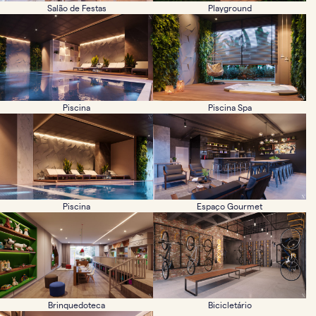
Salão de Festas
Playground
Piscina
Piscina Spa
Piscina
Espaço Gourmet
Brinquedoteca
Bicicletário