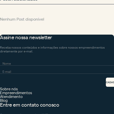
Nenhum Post disponível
Assine nossa newsletter
Receba nossos conteúdos e informações sobre nossos empreendimentos
diretamente por e-mail.
CADA
Sobre nós
Empreendimentos
Atendimento
Blog
Entre em contato conosco