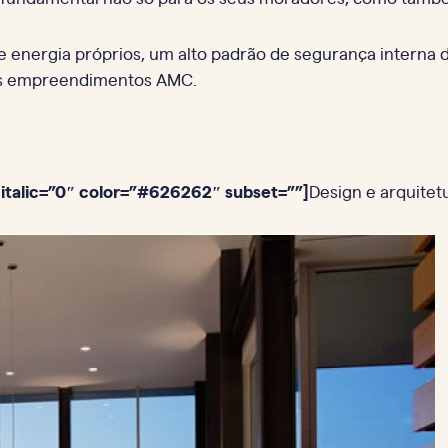
 de energia próprios, um alto padrão de segurança inter
os empreendimentos AMC.
italic=”0″ color=”#626262″ subset=””]
Design e arquitet