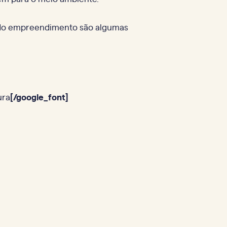
na do empreendimento são algumas
ura
[/google_font]